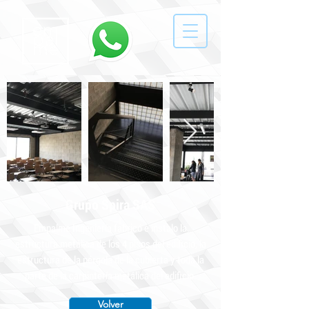
Grupo Spira SAS
Empalme Ingeniería fabricó e instalo la
estructura metálica de los 4 pisos del edificio, la
estructura de la pérgola de la cubierta y toda la
parte de la carpintería metálica del edificio.
Volver